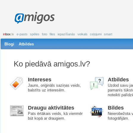
amigos
in
box
.lv
e-pasts
spēles
foto
files
iepazīšanās
veikals
ceļojumi
smart
Blogi
Atbildes
Ko piedāvā amigos.lv?
Intereses
Atbildes
Jauns, oriģināls saziņas veids,
Uzdod savu ja
balstīts uz interesēm.
pamanīs tūkst
noteikti palīdz
Draugu aktivitātes
Bildes
Pats ērtākais veids, kā vienmēr
Neierobežota 
būt kopā ar draugiem.
fotogrāfijām.