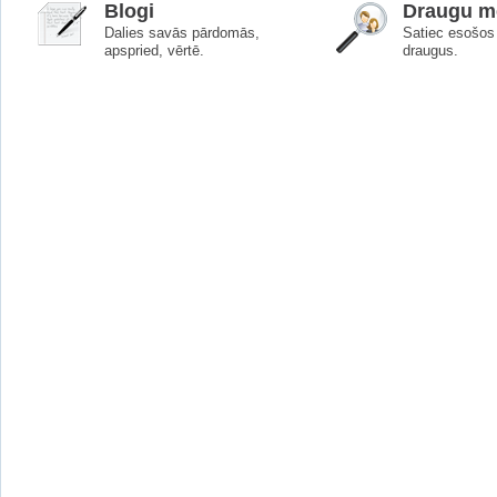
Blogi
Draugu me
Dalies savās pārdomās,
Satiec esošos 
apspried, vērtē.
draugus.