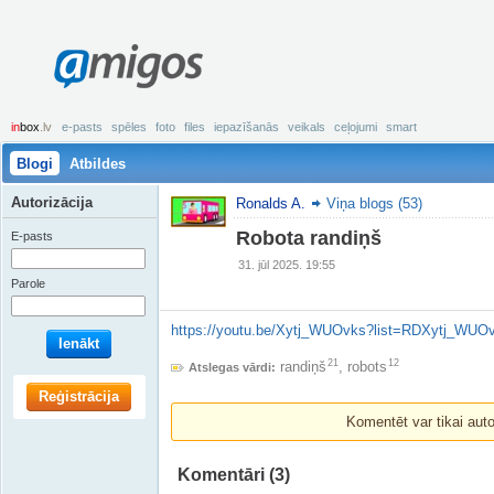
amigos
in
box
.lv
e-pasts
spēles
foto
files
iepazīšanās
veikals
ceļojumi
smart
Blogi
Atbildes
Autorizācija
Ronalds A.
Viņa blogs (53)
Robota randiņš
E-pasts
31. jūl 2025. 19:55
Parole
https://youtu.be/Xytj_WUOvks?list=RDXytj_WUO
Ienākt
21
12
randiņš
,
robots
Atslegas vārdi:
Reģistrācija
Komentēt var tikai autori
Komentāri
(3)