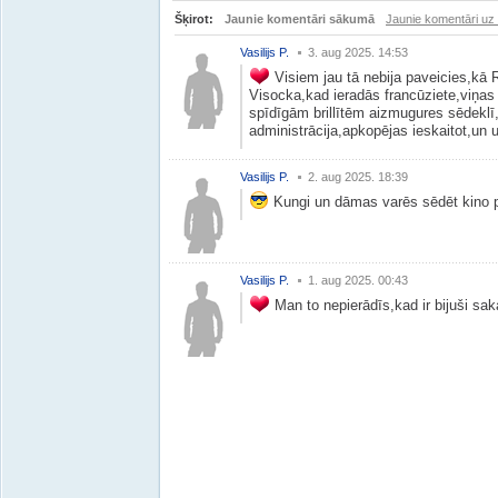
Šķirot:
Jaunie komentāri sākumā
Jaunie komentāri uz
Vasilijs P.
3. aug 2025. 14:53
Visiem jau tā nebija paveicies,k
Visocka,kad ieradās francūziete,viņas
spīdīgām brillītēm aizmugures sēdeklī,
administrācija,apkopējas ieskaitot,un
Vasilijs P.
2. aug 2025. 18:39
Kungi un dāmas varēs sēdēt kino pir
Vasilijs P.
1. aug 2025. 00:43
Man to nepierādīs,kad ir bijuši sa