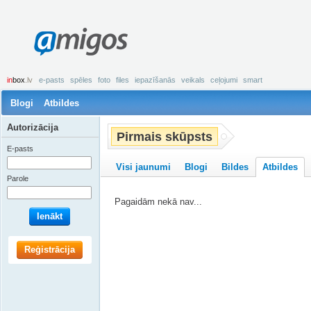
amigos
in
box
.lv
e-pasts
spēles
foto
files
iepazīšanās
veikals
ceļojumi
smart
Blogi
Atbildes
Autorizācija
Pirmais skūpsts
E-pasts
Visi jaunumi
Blogi
Bildes
Atbildes
Parole
Pagaidām nekā nav...
Ienākt
Reģistrācija