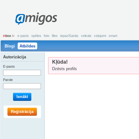
amigos
in
box
.lv
e-pasts
spēles
foto
files
iepazīšanās
veikals
ceļojumi
smart
Blogi
Atbildes
Autorizācija
Kļūda!
E-pasts
Dzēsts profils
Parole
Ienākt
Reģistrācija