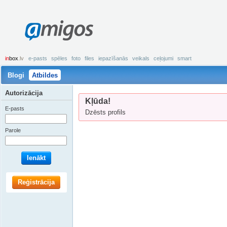
amigos
in
box
.lv
e-pasts
spēles
foto
files
iepazīšanās
veikals
ceļojumi
smart
Blogi
Atbildes
Autorizācija
Kļūda!
E-pasts
Dzēsts profils
Parole
Ienākt
Reģistrācija