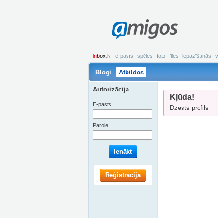
amigos
in
box
.lv
e-pasts
spēles
foto
files
iepazīšanās
v
Blogi
Atbildes
Autorizācija
Kļūda!
E-pasts
Dzēsts profils
Parole
Ienākt
Reģistrācija