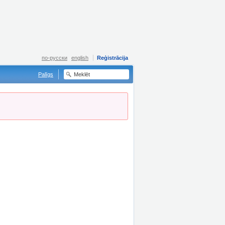
по-русски
english
Reģistrācija
Palīgs