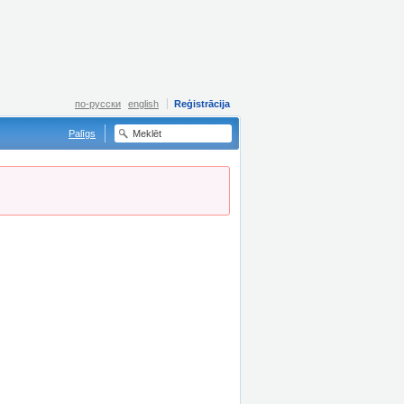
по-русски
english
Reģistrācija
Palīgs