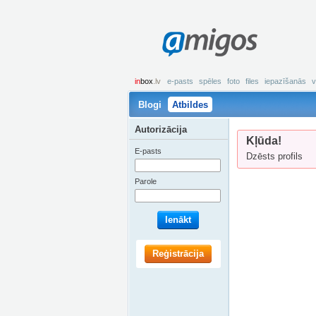
amigos
in
box
.lv
e-pasts
spēles
foto
files
iepazīšanās
v
Blogi
Atbildes
Autorizācija
Kļūda!
E-pasts
Dzēsts profils
Parole
Ienākt
Reģistrācija