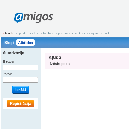
amigos
in
box
.lv
e-pasts
spēles
foto
files
iepazīšanās
veikals
ceļojumi
smart
Blogi
Atbildes
Autorizācija
Kļūda!
E-pasts
Dzēsts profils
Parole
Ienākt
Reģistrācija