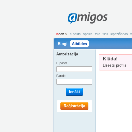
amigos
in
box
.lv
e-pasts
spēles
foto
files
iepazīšanās
v
Blogi
Atbildes
Autorizācija
Kļūda!
E-pasts
Dzēsts profils
Parole
Ienākt
Reģistrācija