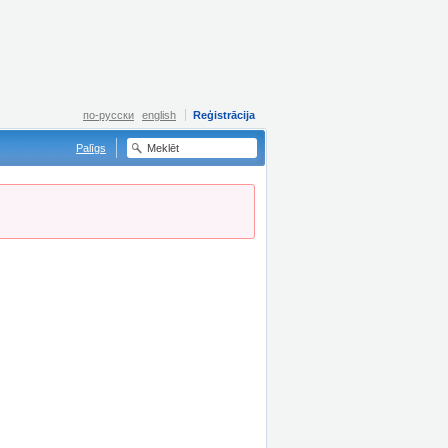
по-русски
english
Reģistrācija
Palīgs