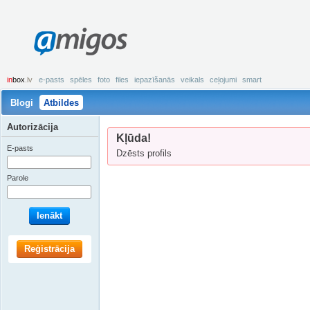
amigos
in
box
.lv
e-pasts
spēles
foto
files
iepazīšanās
veikals
ceļojumi
smart
Blogi
Atbildes
Autorizācija
Kļūda!
E-pasts
Dzēsts profils
Parole
Ienākt
Reģistrācija