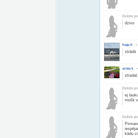
Dzēsts pro
dzivo
Kaija K.
strādā
arnita k.
strada
Dzēsts pro
ej lauk
mošk vē
Dzēsts pro
Pirmais
iespēja
kādu ci