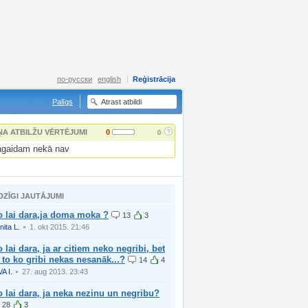
по-русски
english
Reģistrācija
Palīgs
?
ŅA ATBILŽU VĒRTĒJUMI
0
0
gaidam nekā nav
DZĪGI JAUTĀJUMI
o lai dara,ja doma moka ?
13
3
nita L.
1. okt 2015. 21:46
 lai dara, ja ar citiem neko negribi, bet
 to ko gribi nekas nesanāk...?
14
4
VA I.
27. aug 2013. 23:43
 lai dara, ja neka nezinu un negribu?
28
3