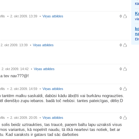
Ki
Ko
fils
2. okt 2009. 13:39
Viņas atbildes
0
vl
ko
na
El
2. okt 2009. 13:39
Viņas atbildes
0
2. okt 2009. 14:42
Viņas atbildes
0
t,a tev nav???@!
fils
2. okt 2009. 14:59
Viņas atbildes
0
u tantēm malku saskaldi, dabūsi kādu āboļīti vai burkānu nograuzties.
l dienišķo zupu iebaros. badā toč nebūsi. tantes pateicīgas, dēliņ:D
fils
2. okt 2009. 20:05
Viņas atbildes
0
 solis beidz uztraukties, tas traucē, paņem baltu lapu uzraksti visus
mos variantus, kā nopelnīt naudu, tā itkā neartevi tas notiek, bet ar
tu. Kad saraksts ir gatavs tad sāc darboties