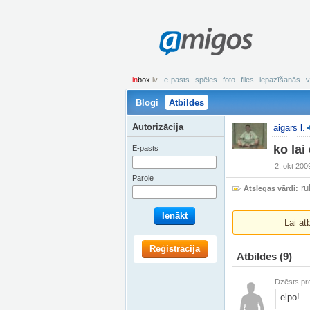
amigos
in
box
.lv
e-pasts
spēles
foto
files
iepazīšanās
v
Blogi
Atbildes
Autorizācija
aigars l.
ko lai
E-pasts
2. okt 200
Parole
rū
Atslegas vārdi:
Ienākt
Lai at
Reģistrācija
Atbildes
(9)
Dzēsts pro
elpo!