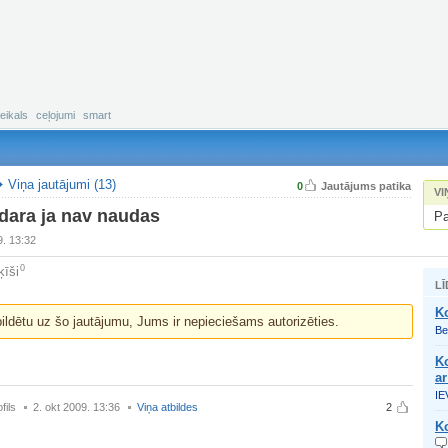
eikals
ceļojumi
smart
Viņa jautājumi (13)
0
Jautājums patika
VI
 dara ja nav naudas
Pa
9. 13:32
0
ķīši
LĪ
K
bildētu uz šo jautājumu, Jums ir nepieciešams autorizēties.
Be
Ko
ar
IE
fils
2. okt 2009. 13:36
Viņa atbildes
2
Ko