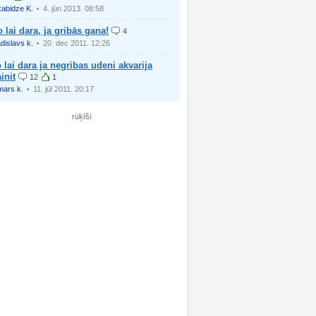
kabidze K.
4. jūn 2013. 08:58
 lai dara, ja gribās gana!
4
adislavs k.
20. dec 2011. 12:26
 lai dara ja negribas udeni akvarija
init
12
1
mars k.
11. jūl 2011. 20:17
rūķīši