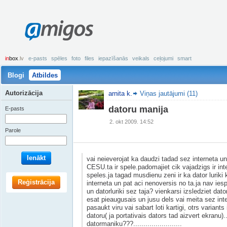
amigos
in
box
.lv
e-pasts
spēles
foto
files
iepazīšanās
veikals
ceļojumi
smart
Blogi
Atbildes
Autorizācija
arnita k.
Viņas jautājumi (11)
datoru manija
E-pasts
2. okt 2009. 14:52
Parole
Ienākt
vai neieverojat ka daudzi tadad sez interneta un 
CESU.ta ir spele.padomajiet cik vajadzigs ir int
speles.ja tagad musdienu zeni ir ka dator luriki
Reģistrācija
interneta un pat aci nenoversis no ta.ja nav ies
un datorluriki sez taja? vienkarsi izsledziet dator
esat pieaugusais un jusu dels vai meita sez inte
pasaukt viru vai sabart loti kartigi, otrs variants
datoru( ja portativais dators tad aizvert ekranu).
datormaniku???........................