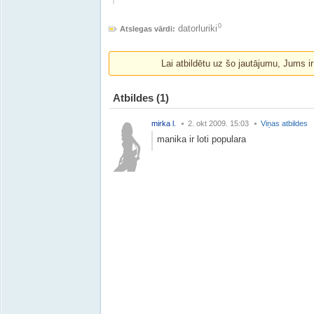
0
datorluriki
Atslegas vārdi:
Lai atbildētu uz šo jautājumu, Jums i
Atbildes
(1)
mirka l.
2. okt 2009. 15:03
Viņas atbildes
manika ir loti populara