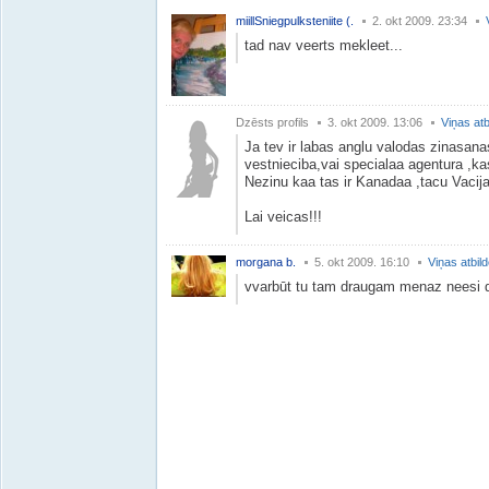
miillSniegpulksteniite (.
2. okt 2009. 23:34
tad nav veerts mekleet...
Dzēsts profils
3. okt 2009. 13:06
Viņas atb
Ja tev ir labas anglu valodas zinasana
vestnieciba,vai specialaa agentura ,k
Nezinu kaa tas ir Kanadaa ,tacu Vacija 
Lai veicas!!!
morgana b.
5. okt 2009. 16:10
Viņas atbil
vvarbūt tu tam draugam menaz neesi d