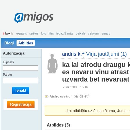
amigos
in
box
.lv
e-pasts
spēles
foto
files
iepazīšanās
veikals
ceļojumi
smart
Blogi
Atbildes
Autorizācija
andris k.
Viņa jautājumi (1)
E-pasts
ka lai atrodu draugu 
es nevaru vinu atrast
Parole
uzvarda bet nevaruat
2. okt 2009. 15:16
Ienākt
0
palidziet
Atslegas vārdi:
Reģistrācija
Lai atbildētu uz šo jautājumu, Jums i
Atbildes
(3)