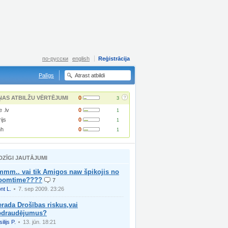
по-русски
english
Reģistrācija
Palīgs
?
ŅAS ATBILŽU VĒRTĒJUMI
0
3
 .lv
0
1
ijs
0
1
h
0
1
DZĪGI JAUTĀJUMI
mmm.. vai tik Amigos naw špikojis no
oomtime????
7
nt L.
7. sep 2009. 23:26
rada Drošības riskus,vai
pdraudējumus?
ilijs P.
13. jūn. 18:21