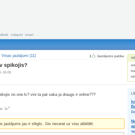
eikals
ceļojumi
smart
Viņas jautājumi (11)
1
Jautājums patika
VI
v spikojis?
one
hur
9. 09:09
mh
LĪ
ikojis no one.lv? vini ta pat saka ja draugs ir online???
h
B
0
e .lv
Do
Ne
is jautājums jau ir slēgts. Jūs nevarat uz viņu atbildēt.
a
Vas