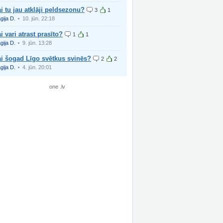
i tu jau atklāji peldsezonu?
3
1
gija D.
10. jūn. 22:18
i vari atrast prasīto?
1
1
gija D.
9. jūn. 13:28
ai šogad Līgo svētkus svinēs?
2
2
gija D.
4. jūn. 20:01
one .lv