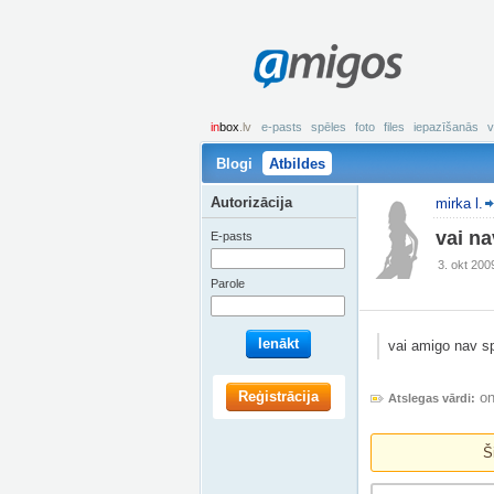
amigos
in
box
.lv
e-pasts
spēles
foto
files
iepazīšanās
v
Blogi
Atbildes
Autorizācija
mirka l.
vai na
E-pasts
3. okt 200
Parole
Ienākt
vai amigo nav sp
Reģistrācija
on
Atslegas vārdi:
Š