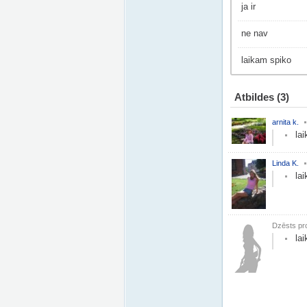
ja ir
ne nav
laikam spiko
Atbildes
(3)
arnita k.
la
Linda K.
la
Dzēsts pro
la