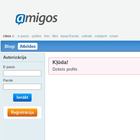
amigos
in
box
.lv
e-pasts
spēles
foto
files
iepazīšanās
veikals
ceļojumi
smart
Blogi
Atbildes
Autorizācija
Kļūda!
E-pasts
Dzēsts profils
Parole
Ienākt
Reģistrācija