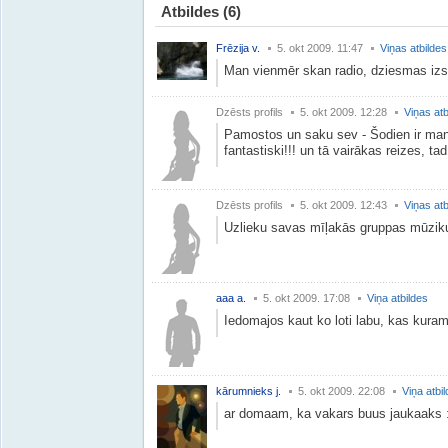
Atbildes
(6)
Frēzija v.
5. okt 2009. 11:47
Viņas atbildes
Man vienmēr skan radio, dziesmas iz
Dzēsts profils
5. okt 2009. 12:28
Viņas atb
Pamostos un saku sev - Šodien ir mana 
fantastiski!!! un tā vairākas reizes, t
Dzēsts profils
5. okt 2009. 12:43
Viņas atb
Uzlieku savas mīļakās gruppas mūziku 
aaa a.
5. okt 2009. 17:08
Viņa atbildes
Iedomajos kaut ko loti labu, kas kuram
kārumnieks j.
5. okt 2009. 22:08
Viņa atbi
ar domaam, ka vakars buus jaukaaks :