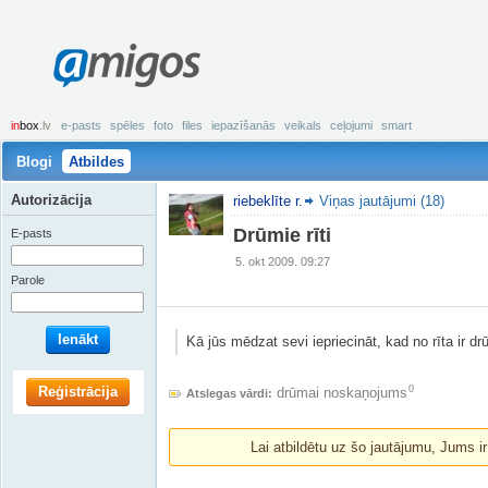
amigos
in
box
.lv
e-pasts
spēles
foto
files
iepazīšanās
veikals
ceļojumi
smart
Blogi
Atbildes
Autorizācija
riebeklīte r.
Viņas jautājumi (18)
Drūmie rīti
E-pasts
5. okt 2009. 09:27
Parole
Ienākt
Kā jūs mēdzat sevi iepriecināt, kad no rīta ir
Reģistrācija
0
drūmai noskaņojums
Atslegas vārdi:
Lai atbildētu uz šo jautājumu, Jums i