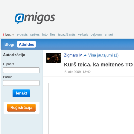
amigos
in
box
.lv
e-pasts
spēles
foto
files
iepazīšanās
veikals
ceļojumi
smart
Blogi
Atbildes
Autorizācija
Zigmārs M.
Viņa jautājumi (1)
Kurš teica, ka meitenes TO
E-pasts
5. okt 2009. 13:42
Parole
Ienākt
Reģistrācija