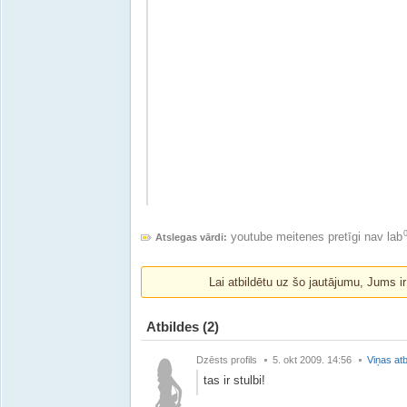
youtube meitenes pretīgi nav lab
Atslegas vārdi:
Lai atbildētu uz šo jautājumu, Jums i
Atbildes
(2)
Dzēsts profils
5. okt 2009. 14:56
Viņas atb
tas ir stulbi!