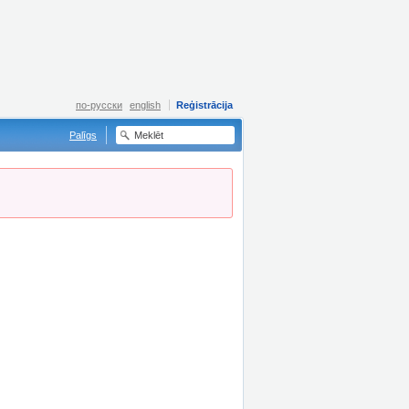
по-русски
english
Reģistrācija
Palīgs