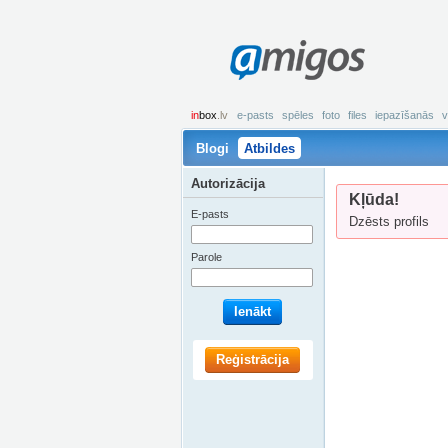
amigos
in
box
.lv
e-pasts
spēles
foto
files
iepazīšanās
v
Blogi
Atbildes
Autorizācija
Kļūda!
E-pasts
Dzēsts profils
Parole
Ienākt
Reģistrācija