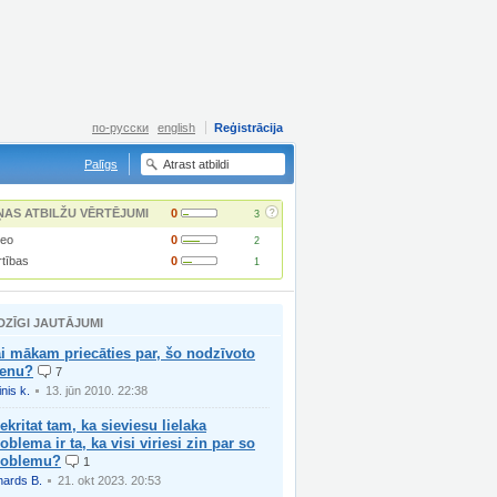
по-русски
english
Reģistrācija
Palīgs
?
ŅAS ATBILŽU VĒRTĒJUMI
0
3
deo
0
2
rtības
0
1
DZĪGI JAUTĀJUMI
i mākam priecāties par, šo nodzīvoto
ienu?
7
inis k.
13. jūn 2010. 22:38
ekritat tam, ka sieviesu lielaka
oblema ir ta, ka visi viriesi zin par so
roblemu?
1
hards B.
21. okt 2023. 20:53