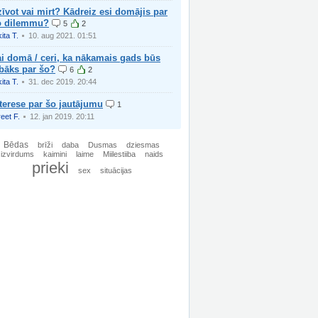
īvot vai mirt? Kādreiz esi domājis par
o dilemmu?
5
2
ita T.
10. aug 2021. 01:51
i domā / ceri, ka nākamais gads būs
bāks par šo?
6
2
ita T.
31. dec 2019. 20:44
terese par šo jautājumu
1
reet F.
12. jan 2019. 20:11
Bēdas
brīži
daba
Dusmas
dziesmas
izvirdums
kaimini
laime
Miilestiiba
naids
prieki
sex
situācijas