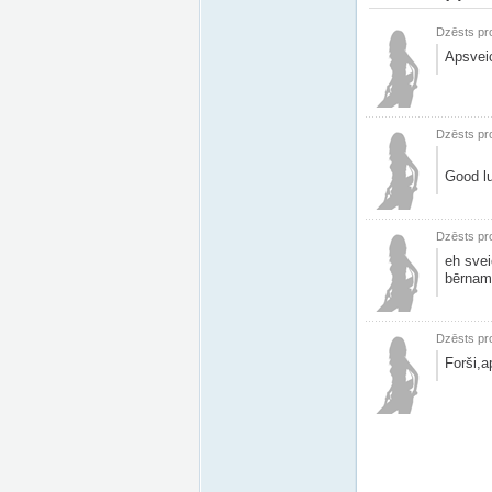
Dzēsts pro
Apsveic
Dzēsts pro
Good lu
Dzēsts pro
eh svei
bērnam,
Dzēsts pro
Forši,a