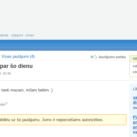
eikals
ceļojumi
smart
Viņas jautājumi (4)
0
Jautājums patika
VI
 par šo dienu
vi
vē
9. 20:46
LĪ
r tanti mazam, mīļam bebim :)
va
d
0
ieki
da
Pi
bildētu uz šo jautājumu, Jums ir nepieciešams autorizēties.
pr
p
Ri