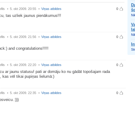
Dz
fils
5. okt 2009. 20:55
Viņas atbildes
0
š
u, tas uzliek jaunus pienākumus!!!
Nik
Va
la
Nik
fils
5. okt 2009. 21:56
Viņas atbildes
0
In
ck:) and congratulations!!!!!
St
fils
5. okt 2009. 22:20
Viņas atbildes
0
cu ar jaunu statusu! pati ar domāju ko nu gādāt topošajam rada
 kas vēl tikai pupiņas lielumā:)
fils
5. okt 2009. 22:35
Viņas atbildes
0
psveicu.:)))