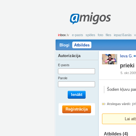
amigos
in
box
.lv
e-pasts
spēles
foto
files
iepazīšanās
v
Blogi
Atbildes
Autorizācija
Ieva G.
prieki
E-pasts
5. okt 200
Parole
Šodien kļuvu pa
Ienākt
pr
Atslegas vārdi:
Reģistrācija
Lai at
Atbildes
(4)