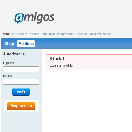
amigos
in
box
.lv
e-pasts
spēles
foto
files
iepazīšanās
veikals
ceļojumi
smart
Blogi
Atbildes
Autorizācija
Kļūda!
E-pasts
Dzēsts profils
Parole
Ienākt
Reģistrācija