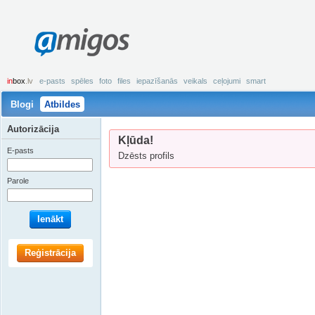
amigos
in
box
.lv
e-pasts
spēles
foto
files
iepazīšanās
veikals
ceļojumi
smart
Blogi
Atbildes
Autorizācija
Kļūda!
E-pasts
Dzēsts profils
Parole
Ienākt
Reģistrācija