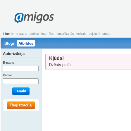
amigos
in
box
.lv
e-pasts
spēles
foto
files
iepazīšanās
veikals
ceļojumi
smart
Blogi
Atbildes
Autorizācija
Kļūda!
E-pasts
Dzēsts profils
Parole
Ienākt
Reģistrācija