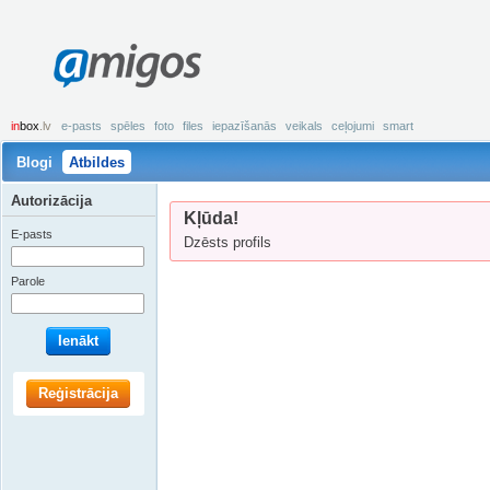
amigos
in
box
.lv
e-pasts
spēles
foto
files
iepazīšanās
veikals
ceļojumi
smart
Blogi
Atbildes
Autorizācija
Kļūda!
E-pasts
Dzēsts profils
Parole
Ienākt
Reģistrācija