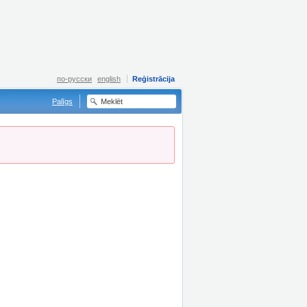
по-русски
english
Reģistrācija
Palīgs