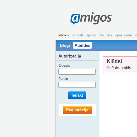
amigos
in
box
.lv
e-pasts
spēles
foto
files
iepazīšanās
v
Blogi
Atbildes
Autorizācija
Kļūda!
E-pasts
Dzēsts profils
Parole
Ienākt
Reģistrācija