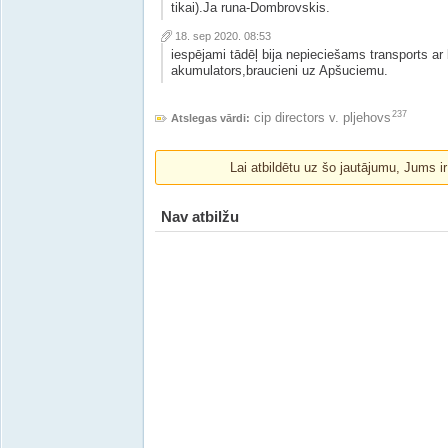
tikai).Ja runa-Dombrovskis.
18. sep 2020. 08:53
iespējami tādēļ bija nepieciešams transports ar
akumulators,braucieni uz Apšuciemu.
237
cip directors v. pljehovs
Atslegas vārdi:
Lai atbildētu uz šo jautājumu, Jums i
Nav atbilžu