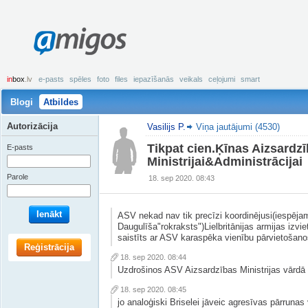
amigos
in
box
.lv
e-pasts
spēles
foto
files
iepazīšanās
veikals
ceļojumi
smart
Blogi
Atbildes
Autorizācija
Vasilijs P.
Viņa jautājumi (4530)
Tikpat cien.Ķīnas Aizsardz
E-pasts
Ministrijai&Administrācijai
Parole
18. sep 2020. 08:43
Ienākt
ASV nekad nav tik precīzi koordinējusi(iespēja
Daugulīša"rokraksts")Lielbritānijas armijas iz
saistīts ar ASV karaspēka vienību pārvietošanos)
Reģistrācija
18. sep 2020. 08:44
Uzdrošinos ASV Aizsardzības Ministrijas vārdā 
18. sep 2020. 08:45
jo analoģiski Briselei jāveic agresīvas pārruna