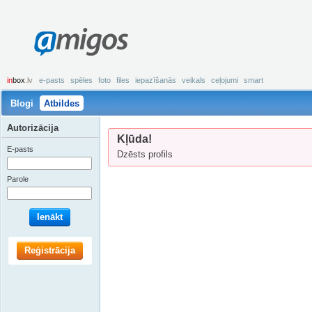
amigos
in
box
.lv
e-pasts
spēles
foto
files
iepazīšanās
veikals
ceļojumi
smart
Blogi
Atbildes
Autorizācija
Kļūda!
E-pasts
Dzēsts profils
Parole
Ienākt
Reģistrācija