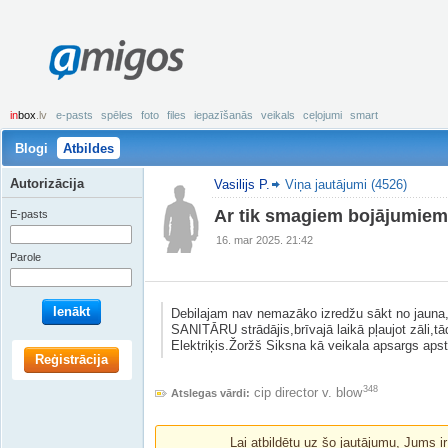
amigos
in
box
.lv
e-pasts
spēles
foto
files
iepazīšanās
veikals
ceļojumi
smart
Blogi
Atbildes
Autorizācija
Vasilijs P.
Viņa jautājumi (4526)
Ar tik smagiem bojājumiem,
E-pasts
16. mar 2025. 21:42
Parole
Ienākt
Debilajam nav nemazāko izredžu sākt no jauna,
SANITĀRU strādājis,brīvajā laikā pļaujot zāli,t
Elektriķis.Žoržš Siksna kā veikala apsargs apst
Reģistrācija
348
cip director v. blow
Atslegas vārdi:
Lai atbildētu uz šo jautājumu, Jums i