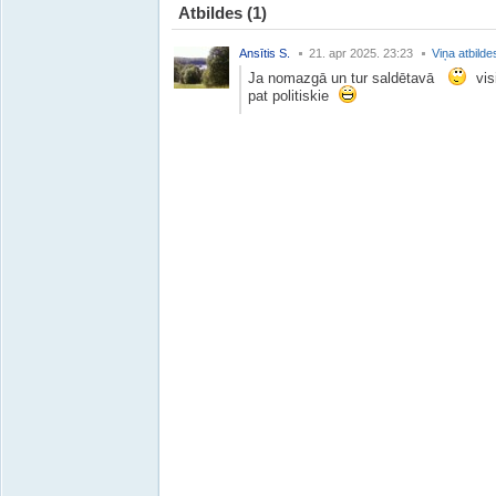
Atbildes
(1)
Ansītis S.
21. apr 2025. 23:23
Viņa atbilde
Ja nomazgā un tur saldētavā
vis
pat politiskie