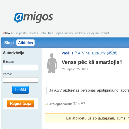
amigos
in
box
.lv
e-pasts
spēles
foto
files
iepazīšanās
veikals
ceļojumi
smart
Blogi
Atbildes
Autorizācija
Vasilijs P.
Viņa jautājumi (4528)
Venss pēc kā smaržojis?
E-pasts
21. apr 2025. 16:33
Parole
Ienākt
Ja ASV aizturētās personas apstiprina,no labora
Reģistrācija
196
Tāls
Atslegas vārdi:
Lai atbildētu uz šo jautājumu, Jums i