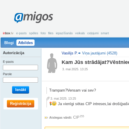
amigos
in
box
.lv
e-pasts
spēles
foto
files
iepazīšanās
veikals
ceļojumi
smart
Blogi
Atbildes
Autorizācija
Vasilijs P.
Viņa jautājumi (4528)
Kam Jūs strādājat?Vēstnie
E-pasts
3. mai 2025. 13:25
Parole
Ienākt
Trampam?Vensam vai sev?
3. mai 2025. 13:25
Reģistrācija
Ja vienīgi sētas CIP intreses,lai droši(pa
255
CIP
Atslegas vārdi: