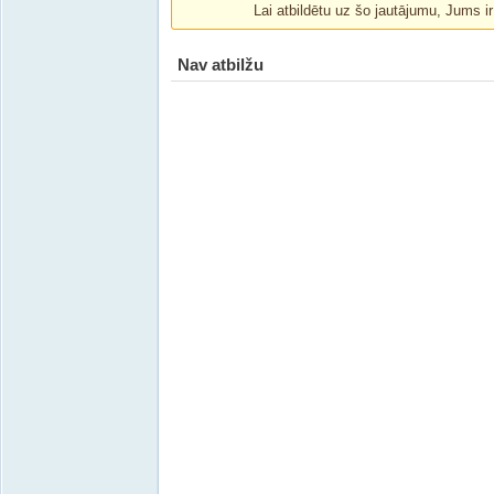
Lai atbildētu uz šo jautājumu, Jums i
Nav atbilžu