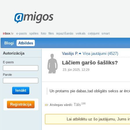
amigos
in
box
.lv
e-pasts
spēles
foto
files
iepazīšanās
veikals
ceļojumi
smart
Blogi
Atbildes
Autorizācija
Vasilijs P.
Viņa jautājumi (4527)
Lāčiem garšo šašliks?
E-pasts
23. jūn 2025. 12:29
Parole
Ienākt
Un protams pie dabas,tad obligāts sekss ar ēr
Reģistrācija
196
Tāls
Atslegas vārdi:
Lai atbildētu uz šo jautājumu, Jums i