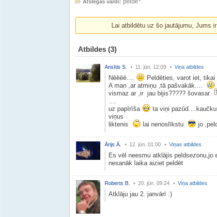
pelde
Atslegas vārdi:
Lai atbildētu uz šo jautājumu, Jums i
Atbildes
(3)
Ansītis S.
11. jūn. 12:09
Viņa atbildes
Nēēēē....
Peldēties, varot iet, tik
A man ,ar atmiņu ,tā pašvakāk....
vismaz ar ,ir jau bijis????? šovasar
....
uz papīrīša
ta viņi pazūd....kaučk
viņus
liktenis
lai nenoslīkstu
jo ,peld
Ārijs Ā.
12. jūn. 01:00
Viņas atbildes
Es vēl neesmu atklājis peldsezonu,jo 
nesanāk laika aiziet peldēt
Roberts B.
20. jūn. 09:24
Viņa atbildes
Atklāju jau 2. janvārī :)