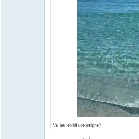
Vai jau iebridi ūdenstilpnē?
1