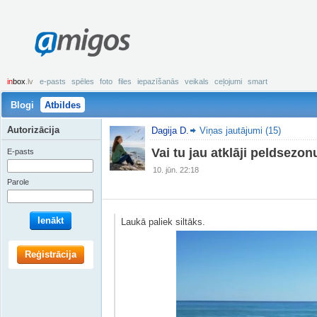
amigos
in
box
.lv
e-pasts
spēles
foto
files
iepazīšanās
veikals
ceļojumi
smart
Blogi
Atbildes
Autorizācija
Dagija D.
Viņas jautājumi (15)
Vai tu jau atklāji peldsezon
E-pasts
10. jūn. 22:18
Parole
Ienākt
Laukā paliek siltāks.
Reģistrācija