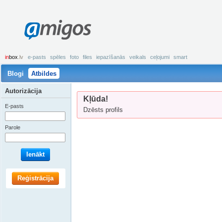
amigos
in
box
.lv
e-pasts
spēles
foto
files
iepazīšanās
veikals
ceļojumi
smart
Blogi
Atbildes
Autorizācija
Kļūda!
E-pasts
Dzēsts profils
Parole
Ienākt
Reģistrācija