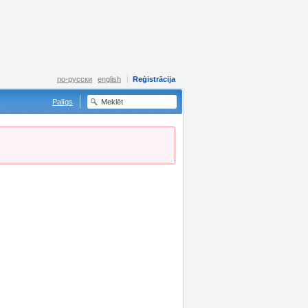
по-русски
english
Reģistrācija
Palīgs