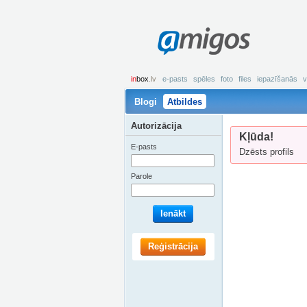
amigos
in
box
.lv
e-pasts
spēles
foto
files
iepazīšanās
v
Blogi
Atbildes
Autorizācija
Kļūda!
E-pasts
Dzēsts profils
Parole
Ienākt
Reģistrācija