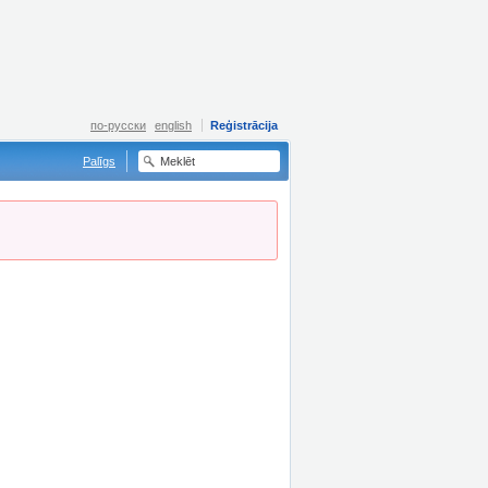
по-русски
english
Reģistrācija
Palīgs