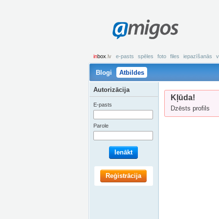
amigos
in
box
.lv
e-pasts
spēles
foto
files
iepazīšanās
v
Blogi
Atbildes
Autorizācija
Kļūda!
E-pasts
Dzēsts profils
Parole
Ienākt
Reģistrācija