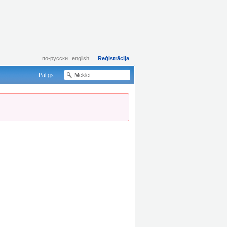
по-русски
english
Reģistrācija
Palīgs