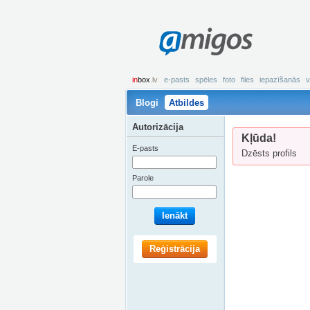
amigos
in
box
.lv
e-pasts
spēles
foto
files
iepazīšanās
v
Blogi
Atbildes
Autorizācija
Kļūda!
E-pasts
Dzēsts profils
Parole
Ienākt
Reģistrācija