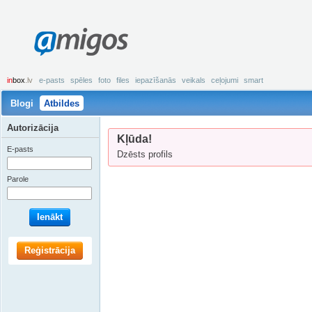
amigos
in
box
.lv
e-pasts
spēles
foto
files
iepazīšanās
veikals
ceļojumi
smart
Blogi
Atbildes
Autorizācija
Kļūda!
E-pasts
Dzēsts profils
Parole
Ienākt
Reģistrācija