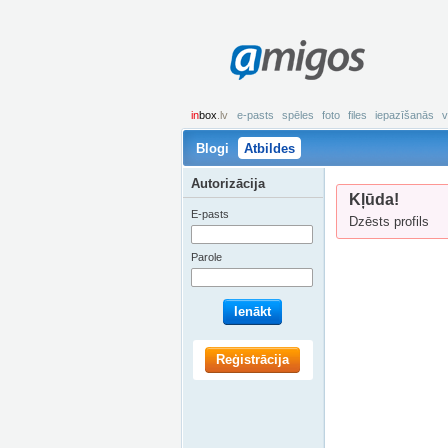
amigos
in
box
.lv
e-pasts
spēles
foto
files
iepazīšanās
v
Blogi
Atbildes
Autorizācija
Kļūda!
E-pasts
Dzēsts profils
Parole
Ienākt
Reģistrācija