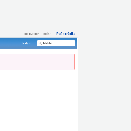
по-русски
english
Reģistrācija
Palīgs