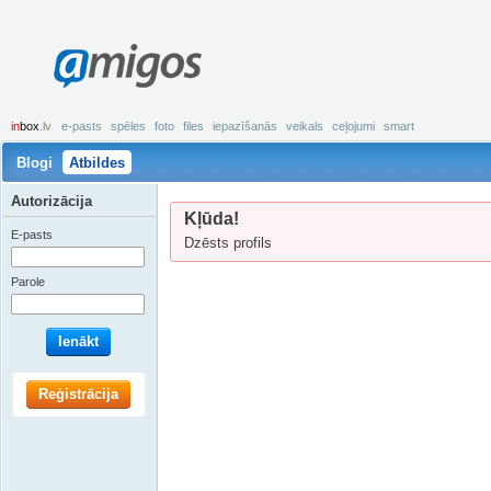
amigos
in
box
.lv
e-pasts
spēles
foto
files
iepazīšanās
veikals
ceļojumi
smart
Blogi
Atbildes
Autorizācija
Kļūda!
E-pasts
Dzēsts profils
Parole
Ienākt
Reģistrācija