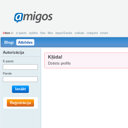
amigos
in
box
.lv
e-pasts
spēles
foto
files
iepazīšanās
veikals
ceļojumi
smart
Blogi
Atbildes
Autorizācija
Kļūda!
E-pasts
Dzēsts profils
Parole
Ienākt
Reģistrācija