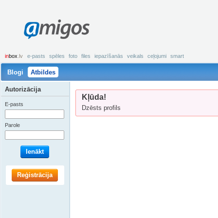
amigos
in
box
.lv
e-pasts
spēles
foto
files
iepazīšanās
veikals
ceļojumi
smart
Blogi
Atbildes
Autorizācija
Kļūda!
E-pasts
Dzēsts profils
Parole
Ienākt
Reģistrācija