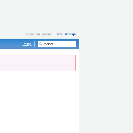
по-русски
english
Reģistrācija
Palīgs