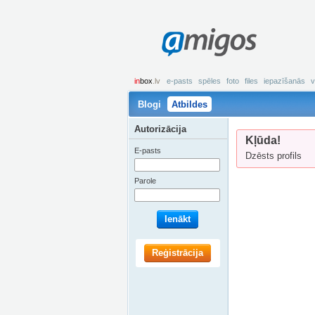
amigos
in
box
.lv
e-pasts
spēles
foto
files
iepazīšanās
v
Blogi
Atbildes
Autorizācija
Kļūda!
E-pasts
Dzēsts profils
Parole
Ienākt
Reģistrācija