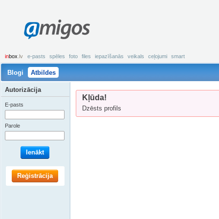
amigos
in
box
.lv
e-pasts
spēles
foto
files
iepazīšanās
veikals
ceļojumi
smart
Blogi
Atbildes
Autorizācija
Kļūda!
E-pasts
Dzēsts profils
Parole
Ienākt
Reģistrācija