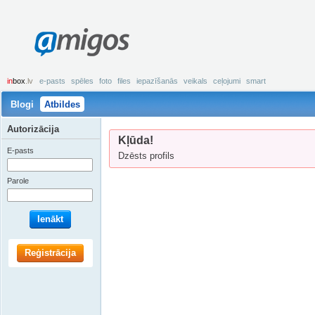
amigos
in
box
.lv
e-pasts
spēles
foto
files
iepazīšanās
veikals
ceļojumi
smart
Blogi
Atbildes
Autorizācija
Kļūda!
E-pasts
Dzēsts profils
Parole
Ienākt
Reģistrācija