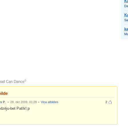
Ka
Da
Ka
Sa
k
Ma
0
ead Can Dance
ilde
s P.
28. okt 2009. 01:28
Viņa atbildes
2
dzēju-bet Patīk!;p