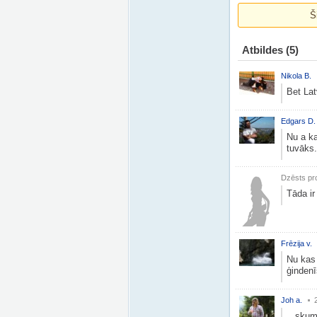
Š
Atbildes
(5)
Nikola B.
Bet Lat
Edgars D.
Nu a ka
tuvāks.
Dzēsts pro
Tāda ir 
Frēzija v.
Nu kas 
ģindenī
Joh a.
...skumj