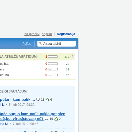
по-русски
english
Reģistrācija
Palīgs
?
ŅA ATBILŽU VĒRTĒJUMI
1
271
iecibas
0
21
īve
0
18
lestība
0
12
DZĪGI JAUTĀJUMI
pūtai - kam patīk ...
11
4
I L.
5. feb 2017. 09:32
āpēc suņus,kam patīk paklaiņot,sien
dē,bet vīrus(sievas)-nē?
19
2
ese M.
7. feb 2012. 08:46