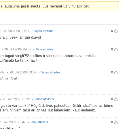
is jautājums jau ir slēgts. Jūs nevarat uz viņu atbildēt.
28. okt 2009. 01:17
Viņas atbildes
0
via cilveeki ari taa dzivo!
28. okt 2009. 04:35
Viņa atbildes
0
m tagad viegli?!Skatīties ir viens,bet,katram,savs krekls
..Pasaki ka tā tik nav!
fils
28. okt 2009. 09:57
Viņas atbildes
0
tā relitāte!
28. okt 2009. 13:22
Viņas atbildes
0
gan te var patikt? Rūgtā dzīves patiesība. Grūti skatīties uz bērnu
šiem. Viņiem taču arī gribas būt laimīgiem, kaut nedaudz.
28. okt 2009. 13:47
Viņa atbildes
0
i palika....:(