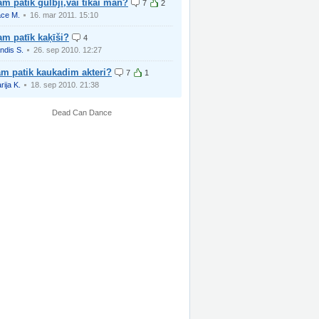
m patīk gulbji,vai tikai man?
7
2
ce M.
16. mar 2011. 15:10
m patīk kaķīši?
4
ndis S.
26. sep 2010. 12:27
am patik kaukadim akteri?
7
1
rija K.
18. sep 2010. 21:38
Dead Can Dance