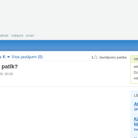
eikals
ceļojumi
smart
s K.
Viņa jautājumi (8)
1
Jautājums patika
VI
 patīk?
att
Dz
09. 00:59
mī
LĪ
At
SF
K
ķē
In