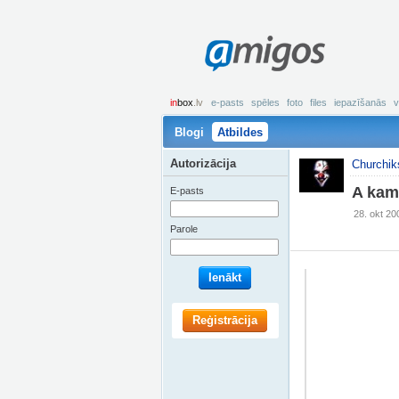
amigos
in
box
.lv
e-pasts
spēles
foto
files
iepazīšanās
v
Blogi
Atbildes
Autorizācija
Churchik
A kam
E-pasts
28. okt 20
Parole
Ienākt
Reģistrācija