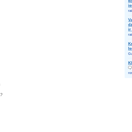
ko
ie
ra
Va
dz
ir
ra
Kr
Ie
Gu
Kl
ro
3
a?