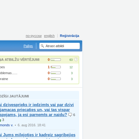
по-русски
english
Reģistrācija
Palīgs
?
ŅA ATBILŽU VĒRTĒJUMI
0
63
pes
1
12
blemas......
0
3
pratne
0
3
DZĪGI JAUTĀJUMI
i dzivesprieks ir iedzimts vai par dzivi
 jamacas priecaties un, vai tas vispar
spejams, ja esi parnemts ar naidu?
6
3
imonds v.
6. aug 2016. 18:41
i Jums milejoties ir kadreiz sagribejies