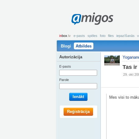
amigos
in
box
.lv
e-pasts
spēles
foto
files
iepazīšanās
v
Blogi
Atbildes
Autorizācija
Yoganan
Tas ir
E-pasts
29. okt 20
Parole
Ienākt
Mes visi to māka
Reģistrācija