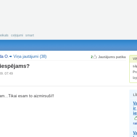
eikals
ceļojumi
smart
da O.
Viņa jautājumi (38)
2
Jautājums patika
VI
 iespējams?
sā
Pro
09. 07:49
Iz
LĪ
m...Tikai esam to aizmirsuši!!
Va
ir
ie
ra
Va