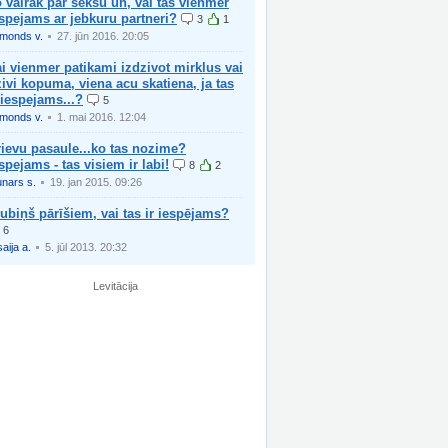
 vairak par seksu un, vai tas vienmer
spejams ar jebkuru partneri?
3
1
imonds v.
27. jūn 2016. 20:05
i vienmer patikami izdzivot mirklus vai
ivi kopuma, viena acu skatiena, ja tas
 iespejams...?
5
imonds v.
1. mai 2016. 12:04
ievu pasaule...ko tas nozime?
spejams - tas visiem ir labi!
8
2
nars s.
19. jan 2015. 09:26
ubiņš pārīšiem, vai tas ir iespējams?
6
saija a.
5. jūl 2013. 20:32
Levitācija