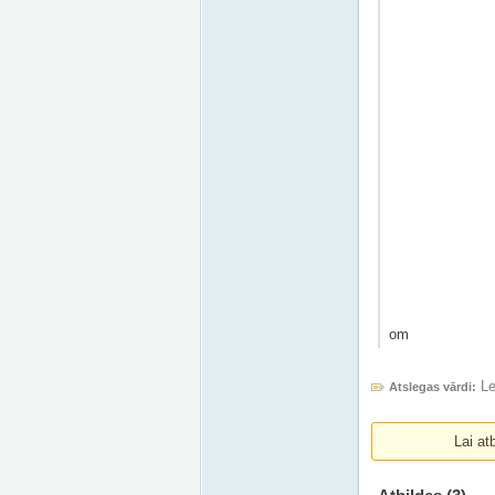
om
Le
Atslegas vārdi:
Lai at