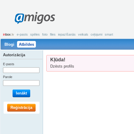
amigos
in
box
.lv
e-pasts
spēles
foto
files
iepazīšanās
veikals
ceļojumi
smart
Blogi
Atbildes
Autorizācija
Kļūda!
E-pasts
Dzēsts profils
Parole
Ienākt
Reģistrācija