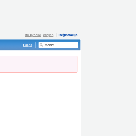
по-русски
english
Reģistrācija
Palīgs