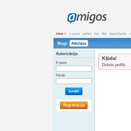
amigos
in
box
.lv
e-pasts
spēles
foto
files
iepazīšanās
v
Blogi
Atbildes
Autorizācija
Kļūda!
E-pasts
Dzēsts profils
Parole
Ienākt
Reģistrācija