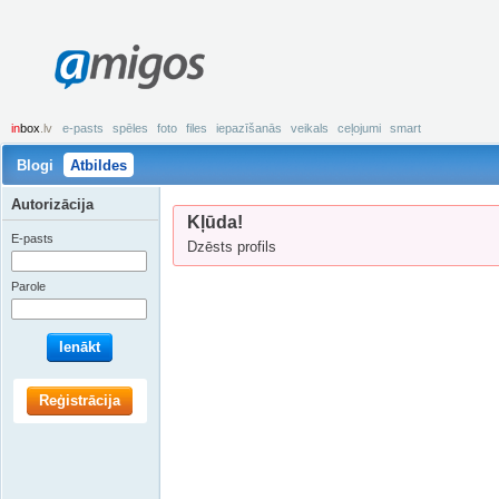
amigos
in
box
.lv
e-pasts
spēles
foto
files
iepazīšanās
veikals
ceļojumi
smart
Blogi
Atbildes
Autorizācija
Kļūda!
E-pasts
Dzēsts profils
Parole
Ienākt
Reģistrācija