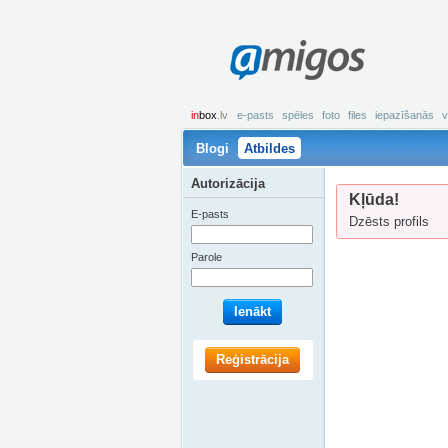
amigos
in
box
.lv
e-pasts
spēles
foto
files
iepazīšanās
v
Blogi
Atbildes
Autorizācija
Kļūda!
E-pasts
Dzēsts profils
Parole
Ienākt
Reģistrācija