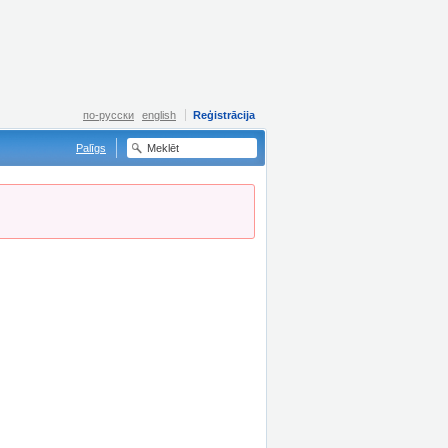
по-русски
english
Reģistrācija
Palīgs