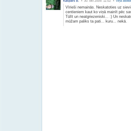
Kaspars B.
30. okt 2009. 11:02
Viņa atbild
Vīrieši nemainās. Neskatoties uz sie
centieniem kaut ko viņā mainīt pēc sav
Tūlīt un neatgriezeniski... :) Un neskato
mūžam paliks ta pati... kuru... nekā.