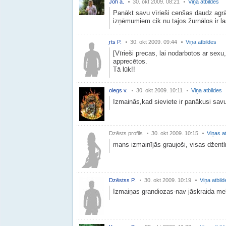
Joh a.
30. okt 2009. 08:21
Viņa atbildes
Panākt savu vīrieši cenšas daudz agrā
izņēmumiem cik nu tajos žurnālos ir lasī
̩rts P.
30. okt 2009. 09:44
Viņa atbildes
[Vīrieši precas, lai nodarbotos ar sexu
apprecētos.
Tā lūk!!
olegs v.
30. okt 2009. 10:11
Viņa atbildes
Izmainās,kad sieviete ir panākusi savu
Dzēsts profils
30. okt 2009. 10:15
Viņas a
mans izmainījās graujoši, visas džent
Dzēstss P.
30. okt 2009. 10:19
Viņa atbild
Izmaiņas grandiozas-nav jāskraida mekl