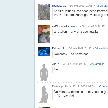
dachuks Q.
30. okt 2009. 02:05
Viņas atbi
ne tikai viirieshi mainaas peec kaazaam
fraazi:peec kaazaam gan viirietis gan s
miillSniegpulksteniite (.
30. okt 2009. 00:42
ar gadiem - ar vien superiigaaks!
Dzintars P.
30. okt 2009. 01:33
Viņa atbild
Nepastāv, kas nemainās!
Alis P.
30. okt 2009. 02:55
Viņa atbildes
Nē.
Dzēsts profils
30. okt 2009. 07:03
Viņas a
Nu raksturā nemainās, bet vecumā gan! 
mīļš ir vienmēr!