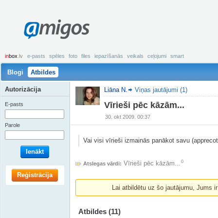
amigos
in
box
.lv
e-pasts
spēles
foto
files
iepazīšanās
veikals
ceļojumi
smart
Blogi
Atbildes
Autorizācija
Liāna N.
Viņas jautājumi (1)
Vīrieši pēc kāzām...
E-pasts
30. okt 2009. 00:37
Parole
Vai visi vīrieši izmainās panākot savu (apprecot
Ienākt
0
Vīrieši pēc kāzām...
Atslegas vārdi:
Reģistrācija
Lai atbildētu uz šo jautājumu, Jums i
Atbildes
(11)